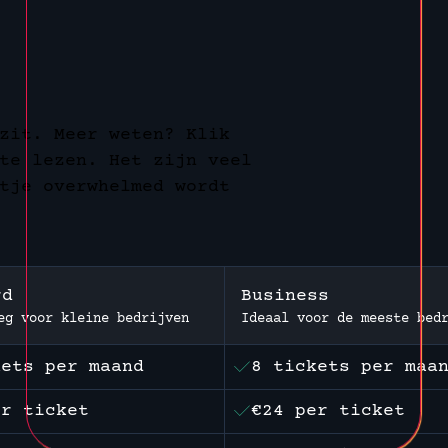
zit. Meer weten? Klik
te lezen. Het zijn veel
tje overwhelmed wordt
rd
Business
eg voor kleine bedrijven
Ideaal voor de meeste bed
kets per maand
8 tickets per maa
er ticket
€24 per ticket