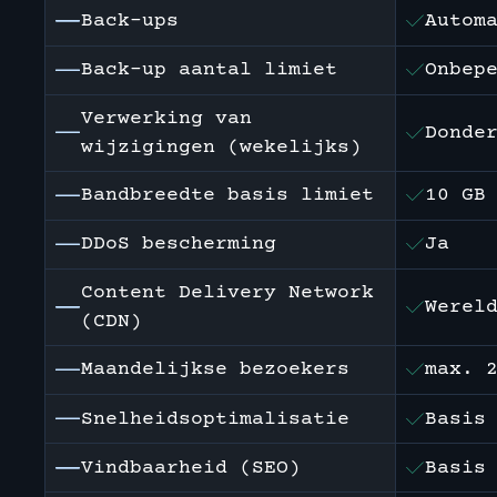
Back-ups
Autom
Back-up aantal limiet
Onbep
Verwerking van
Donde
wijzigingen (wekelijks)
Bandbreedte basis limiet
10 GB
DDoS bescherming
Ja
Content Delivery Network
Werel
(CDN)
Maandelijkse bezoekers
max. 
Snelheidsoptimalisatie
Basis
Vindbaarheid (SEO)
Basis