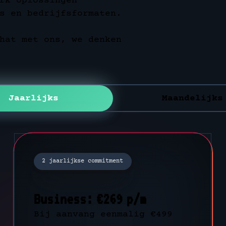
rk oplossingen
s en bedrijfsformaten.
hat met ons, we denken
Jaarlijks
Maandelijks
2 jaarlijkse commitment
2 jaarlijkse commitment
Business: €269 p/m
Business: €229 p/m
Bij aanvang eenmalig €499