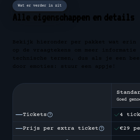
Wat er verder in zit
Alle eigenschappen en details
Bekijk hieronder per pakket wat erin 
op de vraagtekens om meer informatie 
technische termen, dus als je een bee
door emoties: stuur een appje!
Standa
Goed geno
Tickets
4 tic
Prijs per extra ticket
€29 p