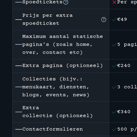
Spoedtickets
Per s
Prijs per extra
€49
spoedticket
Maximum aantal statische
pagina's (zoals home,
5 pag
over, contact etc)
Extra pagina (optioneel)
€240
Collecties (bijv.:
menukaart, diensten,
3 col
blogs, events, news)
Extra
€340
collectie (optioneel)
Contactformulieren
500 p