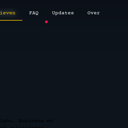
ieven
FAQ
Updates
Over
ight, Business en