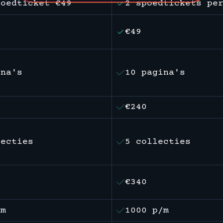
poedticket €49
2 spoedtickets pe
€49
ina's
10 pagina's
€240
lecties
5 collecties
€340
/m
1000 p/m