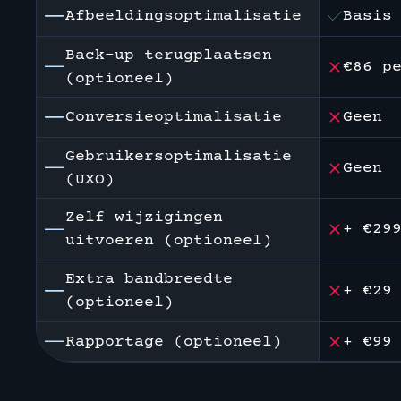
Afbeeldingsoptimalisatie
Basis
Back-up terugplaatsen
€86 p
(optioneel)
Conversieoptimalisatie
Geen
Gebruikersoptimalisatie
Geen
(UXO)
Zelf wijzigingen
+ €29
uitvoeren (optioneel)
Extra bandbreedte
+ €29
(optioneel)
Rapportage (optioneel)
+ €99