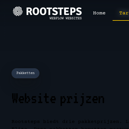
Home
Tar
WEBFLOW WEBSITES
Pakketten
Website prijzen
Rootsteps biedt drie pakketprijzen. L