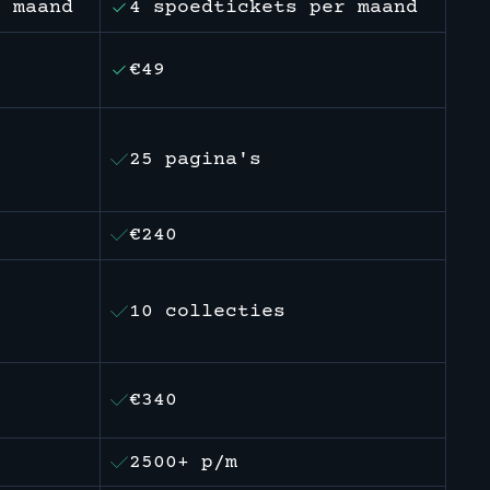
r maand
4 spoedtickets per maand
€49
25 pagina's
€240
10 collecties
€340
2500+ p/m