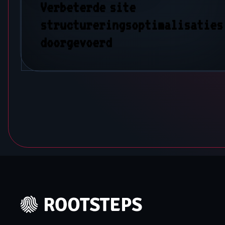
Verbeterde site
structureringsoptimalisaties
doorgevoerd