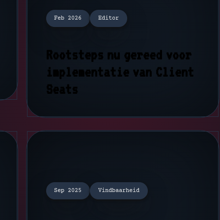
Feb 2026
Editor
Rootsteps nu gereed voor
implementatie van Client
Seats
Sep 2025
Vindbaarheid