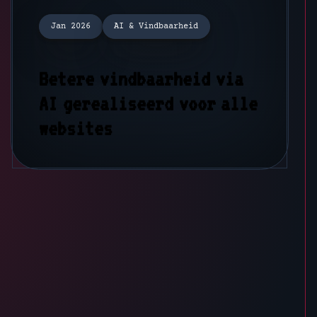
Jan 2026
AI & Vindbaarheid
Betere vindbaarheid via
AI gerealiseerd voor alle
websites