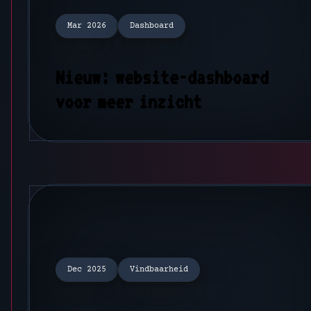
Mar 2026
Dashboard
Nieuw: website-dashboard
voor meer inzicht
Dec 2025
Vindbaarheid