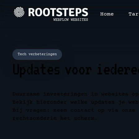
Home
Tar
WEBFLOW WEBSITES
Tech verbeteringen
Updates voor iedere
Duurzame investeringen in websites op
Bekijk hieronder welke updates je web
Bij vragen: neem contact op via onze 
rechtsonderin het scherm.