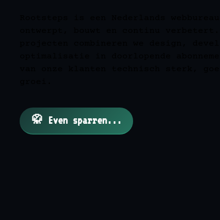
Rootsteps is een Nederlands webbureau
ontwerpt, bouwt en continu verbetert.
projecten combineren we design, devel
optimalisatie in doorlopende abonneme
van onze klanten technisch sterk, goe
groei.
🥋 Even sparren...