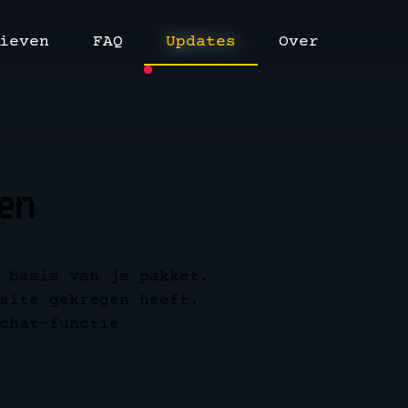
ieven
FAQ
Updates
Over
en
 basis van je pakket.
site gekregen heeft.
chat-functie