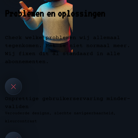
Problemen en oplossingen
Check welke problemen wij allemaal
tegenkomen. Het is niet normaal meer.
Wij fixen dit al standaard in alle
abonnementen.
Onprettige gebruikerservaring minder-
validen
Verouderde designs, slechte navigeerbaarheid,
kleurcontrast