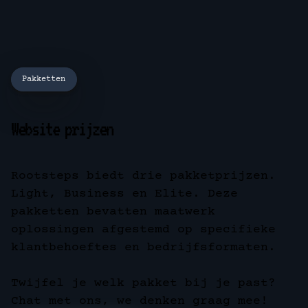
Pakketten
Website prijzen
Rootsteps biedt drie pakketprijzen.
Light, Business en Elite. Deze
pakketten bevatten maatwerk
oplossingen afgestemd op specifieke
klantbehoeftes en bedrijfsformaten.
Twijfel je welk pakket bij je past?
Chat met ons, we denken graag mee!