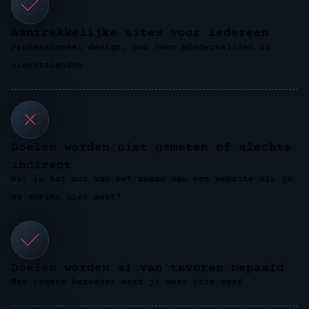
Aantrekkelijke sites voor iedereen
Professioneel design, ook voor mindervaliden of
slechtzienden
Doelen worden niet gemeten of slechts
indirect
Wat is het nut van het maken van een website als je
de doelen niet meet?
Doelen worden al van tevoren bepaald
Met iedere bezoeker weet je weer iets meer