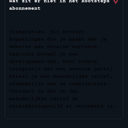
Wat zit er niet in het Rootsteps
abonnement
Integraties. Dit betreft
koppelingen die je maakt met je
website aan externe software.
Daarvoor betaal je een
development-fee. Voor iedere
integratie met een externe partij
betaal je een maandelijks tarief,
afhankelijk van de complexiteit.
Voordeel is dat in dat
maandelijkse tarief de
ontwikkelingstijd al verrekend is.