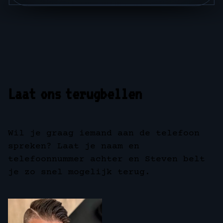
Laat ons terugbellen
Wil je graag iemand aan de telefoon
spreken? Laat je naam en
telefoonnummer achter en Steven belt
je zo snel mogelijk terug.