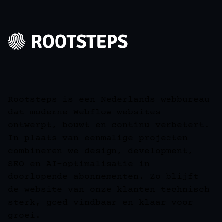
Rootsteps is een Nederlands webbureau
dat moderne Webflow websites
ontwerpt, bouwt en continu verbetert.
In plaats van eenmalige projecten
combineren we design, development,
SEO en AI-optimalisatie in
doorlopende abonnementen. Zo blijft
de website van onze klanten technisch
sterk, goed vindbaar en klaar voor
groei.