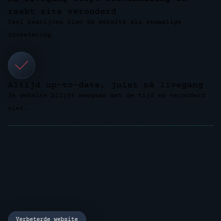
raakt site verouderd
Veel bedrijven zien de website als eenmalige
investering
Altijd up-to-date, juist ná livegang
Je website blijft meegaan met de tijd en verouderd
niet.
Verbeterde website