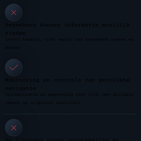
Bezoekers kunnen informatie moeilijk
vinden
Intern bedacht, niet vanuit hoe bezoekers zoeken en
denken
Monitoring en controle van gebruikte
navigatie
Optimalisatie en aanpassing over tijd, met minimale
impact op originele identiteit
Na livegang stopt ontwikkeling en