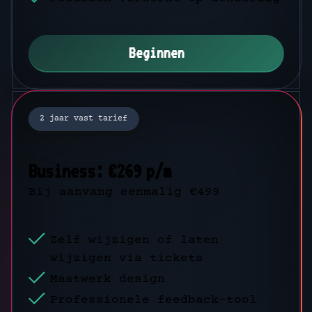
Beginnen
Beginnen
2 jaar vast tarief
1 jaar vast tarief
Business: €269 p/m
Business: €2905,20 p/j
Bij aanvang eenmalig €499
Bij aanvang eenmalig €499
Zelf wijzigen of laten
Zelf wijzigen of laten
wijzigen via tickets
wijzigen via tickets
Maatwerk design
Maatwerk design
Professionele feedback-tool
Professionele feedback-tool