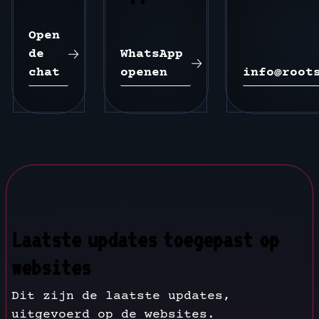
Open 
de 
WhatsApp 
chat
openen
info@root
Laatste updates toegepast op
websites
Dit zijn de laatste updates,
uitgevoerd op de websites.