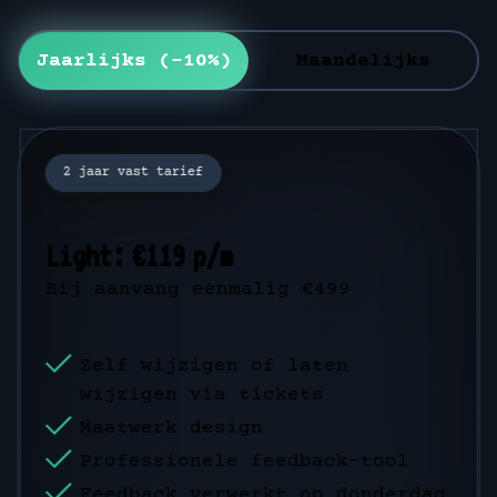
Jaarlijks (-10%)
Maandelijks
2 jaar vast tarief
1 jaar vast tarief
Light: €119 p/m
Light: €1285,20 p/j
Bij aanvang eenmalig €499
Bij aanvang eenmalig €499
Zelf wijzigen of laten
Zelf wijzigen of laten
wijzigen via tickets
wijzigen via tickets
Maatwerk design
Maatwerk design
Professionele feedback-tool
Professionele feedback-tool
Feedback verwerkt op donderdag
Feedback verwerkt op donderdag