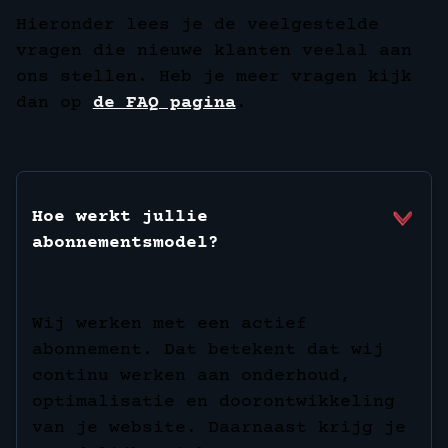
Hieronder lees je de veelgestelde
vragen die nieuwe klanten veelal aan
ons stellen. Heb je meer vragen kijk
dan op
de FAQ pagina
.
Hoe werkt jullie
abonnementsmodel?
Wij werken met een actief
abonnement. Dat betekent dat wij
continu werken aan onderhoud,
optimalisatie en doorontwikkeling
van je website. Daarnaast krijg je