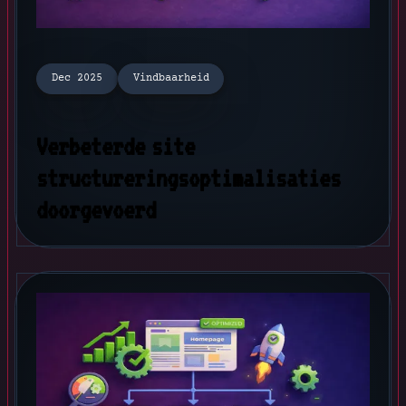
Dec 2025
Vindbaarheid
Verbeterde site
structureringsoptimalisaties
doorgevoerd