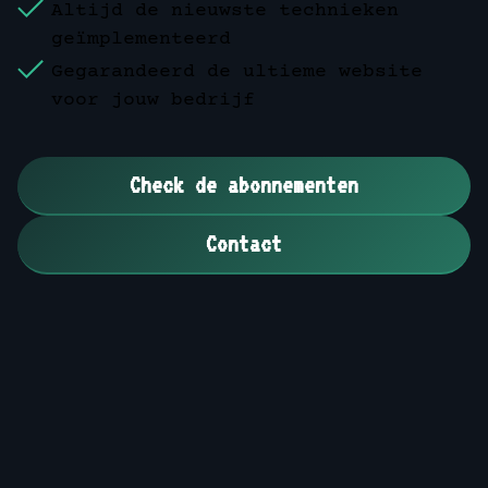
Altijd de nieuwste technieken
geïmplementeerd
Gegarandeerd de ultieme website
voor jouw bedrijf
Check de abonnementen
Contact