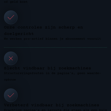
of geld kost
Onze controles zijn scherp en
doelgericht
We werken pro-actief binnen je abonnement vooruit
Slecht vindbaar bij zoekmachines
Structureringsfouten in de pagina's, geen waarde-
opbouw
Verbeterd vindbaar bij zoekmachines
Krachtige pagina's en layouts die staan als een huis