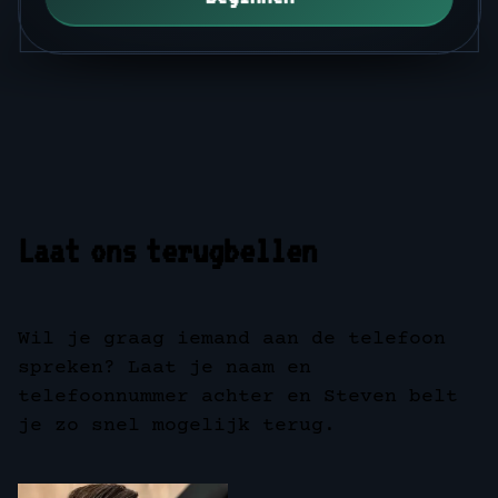
Laat ons terugbellen
Wil je graag iemand aan de telefoon
spreken? Laat je naam en
telefoonnummer achter en Steven belt
je zo snel mogelijk terug.