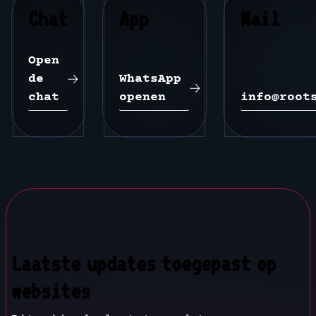
Chat
App
Mail
Open 
de 
WhatsApp 
chat
openen
info@root
Laatste updates toegepast op
websites