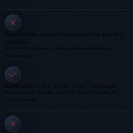
Onprettige gebruikerservaring minder-
validen
Verouderde designs, slechte navigeerbaarheid,
kleurcontrast
Aantrekkelijke sites voor iedereen
Professioneel design, ook voor mindervaliden of
slechtzienden