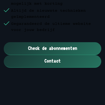
mogelijk met korting
Altijd de nieuwste technieken
geïmplementeerd
Gegarandeerd de ultieme website
voor jouw bedrijf
Check de abonnementen
Contact