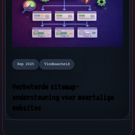
Sep 2025
Vindbaarheid
Verbeterde sitemap-
ondersteuning voor meertalige
websites