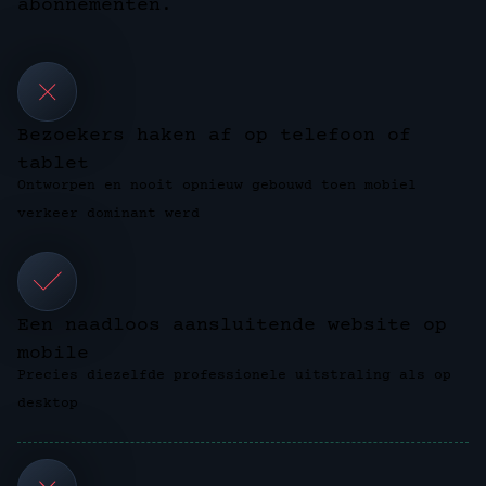
abonnementen.
Bezoekers haken af op telefoon of
tablet
Ontworpen en nooit opnieuw gebouwd toen mobiel
verkeer dominant werd
Een naadloos aansluitende website op
mobile
Precies diezelfde professionele uitstraling als op
desktop