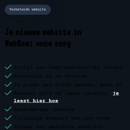
Verbeterde website
Je nieuwe website in
Webflow: onze zorg
Altijd een vast maandelijks tarief
Eenvoudig op te starten
Je praat met échte mensen, geen AI
Bespaar geld op lange termijn,
je
leest hier hoe
Regelmatige updates
Volledige support van ons team
Afname van meerdere websites