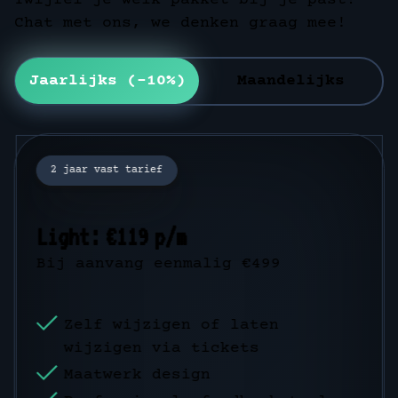
Chat met ons, we denken graag mee!
Jaarlijks (-10%)
Maandelijks
2 jaar vast tarief
1 jaar vast tarief
Light: €119 p/m
Light: €1285,20 p/j
Bij aanvang eenmalig €499
Bij aanvang eenmalig €499
Zelf wijzigen of laten
Zelf wijzigen of laten
wijzigen via tickets
wijzigen via tickets
Maatwerk design
Maatwerk design
Professionele feedback-tool