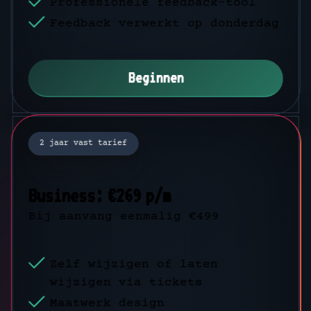
Professionele feedback-tool
Feedback verwerkt op donderdag
Feedback verwerkt op donderdag
Beginnen
Beginnen
2 jaar vast tarief
1 jaar vast tarief
Business: €269 p/m
Business: €2905,20 p/j
Bij aanvang eenmalig €499
Bij aanvang eenmalig €499
Zelf wijzigen of laten
Zelf wijzigen of laten
wijzigen via tickets
wijzigen via tickets
Maatwerk design
Maatwerk design