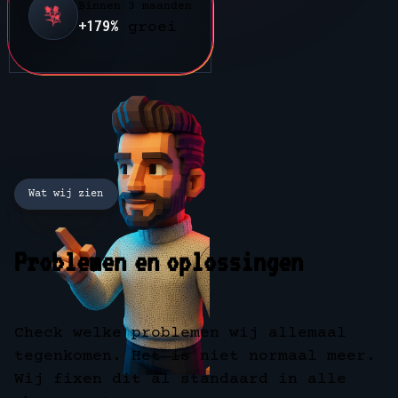
Binnen 3 maanden
+179%
groei
Wat wij zien
Problemen en oplossingen
Check welke problemen wij allemaal
tegenkomen. Het is niet normaal meer.
Wij fixen dit al standaard in alle